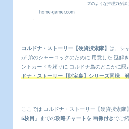
ズのような推理力が試
チャートをご紹介。ト
home-gamer.com
してみよう！
コルドナ・ストーリー【硬貨捜索隊】
は、シ
が 弟のシャーロックのために 用意した 謎
ントカードを頼りに コルドナ島のどこかに隠さ
ドナ・ストーリー【財宝島】シリーズ同様 
ここでは コルドナ・ストーリー【硬貨捜索隊
5枚目
」までの
攻略チャート
を
画像付き
でご