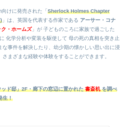
Steam向けに発売された「
Sherlock Holmes Chapter
)
」は、英国を代表する作家である
アーサー・コナ
ック・ホームズ
」が 子どものころに家族で過ごした
台に 化学分析や変装を駆使して 母の死の真相を突き止
まな事件を解決したり、幼少期の懐かしい思い出に浸
 さまざまな経験や体験をすることができます。
ッド邸」2F・廊下の窓辺に置かれた
書斎机
を調べ
発生！