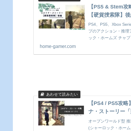
【PS5 & St
【硬貨捜索隊】後
PS4、PS5、Xbox 
プのアクション・推理アドベン
ック・ホームズ チャプ
捜索隊】後編。シャー
home-gamer.com
インをすべて集めて 
【PS4 / PS5
ナ・ストーリー「
オープンワールド型 推理アド
(シャーロック・ホーム