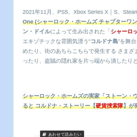
2021年11月、PS5、Xbox Series X｜S、
One (シャーロック・ホームズ チャプターワン
ン・ドイル
によって生み出された「
シャーロ
エキゾチックな雰囲気漂う“
コルドナ島
”を舞
めたり、街のあちらこちらで発生する さまざ
ったり、盗賊の隠れ家を片っ端から潰したりと
シャーロック・ホームズの実家「ストーン・ウ
ると コルドナ・ストーリー【
硬貨捜索隊
】が