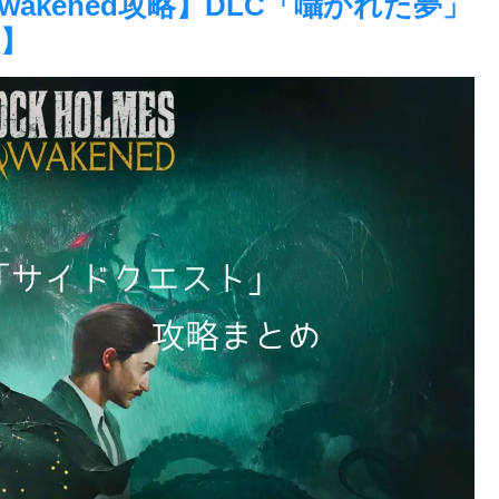
wakened攻略】DLC「囁かれた夢」
】