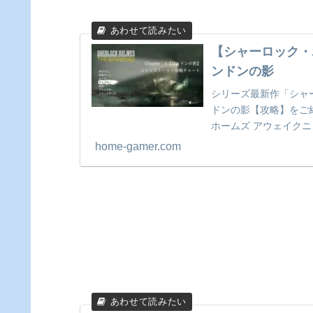
【シャーロック・ホーム
ンドンの影
シリーズ最新作「シャーロッ
ドンの影【攻略】をご紹介。「
ホームズ アウェイクニ
に収録されているサイ
home-gamer.com
神話の世界観をとくと