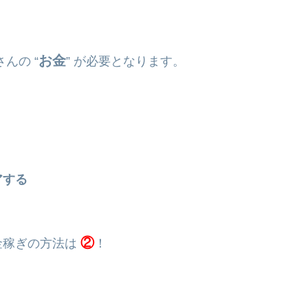
お金
んの “
” が必要となります。
アする
②
金稼ぎの方法は
！