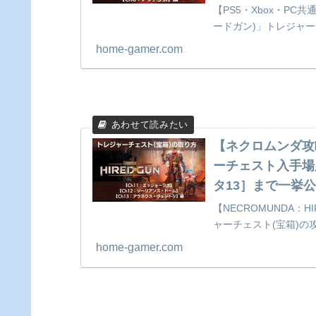
【PS5・Xbox・PC共
ードガン)」トレジャ
ク】＆【チャプター8
home-gamer.com
【ネクロムンダ攻略
ーチェスト入手場
タ13］まで一挙
【NECROMUNDA：
ャーチェスト(宝箱)の
ボ」「チャプター12
home-gamer.com
ェントリ」それぞれで
【PS5/Stem/Xbox共通