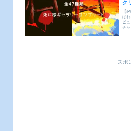
ク
【i
ぱれ
ビュ
チャ
か。
スポ