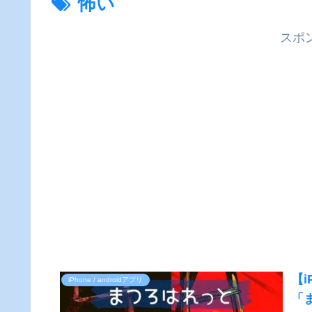
怖い
スポ
【i
iPhone / androidアプリ
「