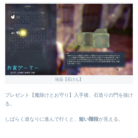
珍品【石けん】
プレゼント【魔除けとお守り】入手後、石造りの門を抜け
る。
しばらく道なりに進んで行くと、
短い階段
が見える。