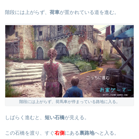
階段には上がらず、
荷車
が置かれている道を進む。
階段には上がらず、荷馬車が停まっている路地に入る。
しばらく進むと、
短い石橋
が見える。
この石橋を渡り、すぐ
右側
にある
裏路地
へと入る。