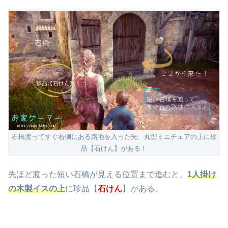
石橋渡ってすぐ右側にある路地を入った先、丸型ミニチェアの上に珍
品【石けん】がある！
先ほど渡った短い石橋が見える位置まで進むと、
1人掛け
の木製イスの上
に珍品【
石けん
】がある。