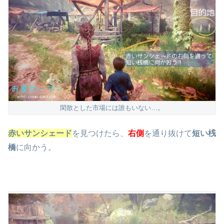
閑散とした市場には誰もいない…。
赤いサンシェード
を見つけたら、
右側
を通り抜けて
短い桟
橋
に向かう。