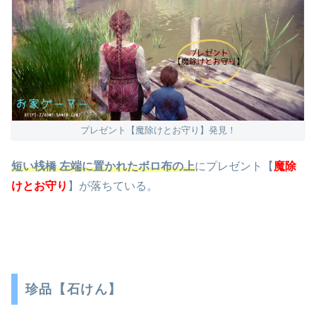
プレゼント【魔除けとお守り】発見！
短い桟橋 左端に置かれたボロ布の上
にプレゼント【
魔除
けとお守り
】が落ちている。
珍品【石けん】