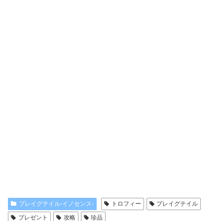
プレイグテイル‐イノセンス‐
トロフィー
プレイグテイル
プレゼント
攻略
珍品