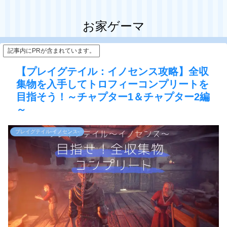
お家ゲーマ
記事内にPRが含まれています。
【プレイグテイル：イノセンス攻略】全収
集物を入手してトロフィーコンプリートを
目指そう！～チャプター1＆チャプター2編
～
プレイグテイル‐イノセンス‐