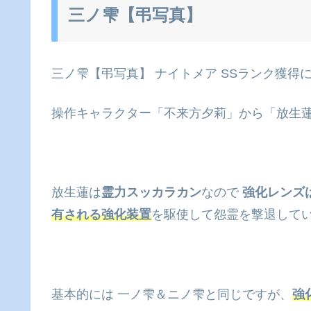
三ノ雫【弔写真】
三ノ雫【弔写真】 ナイトメア SSランク獲得
操作キャラクター「不来方夕莉」から「放生
放生蓮は
霊力スッカラカン
なので
強化レンズ
有される強化装置
を駆使して怨霊を撃退して
基本的には 一ノ雫＆ニノ雫と同じですが、
強