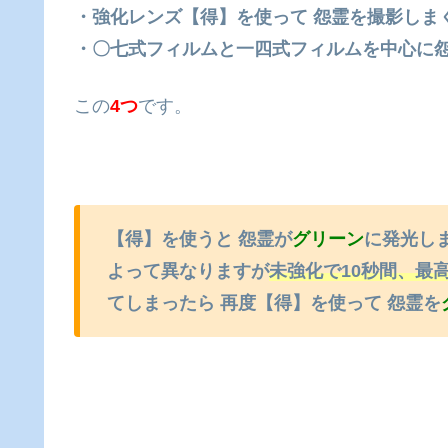
・強化レンズ【得】を使って 怨霊を撮影しま
・〇七式フィルムと一四式フィルムを中心に
この
4つ
です。
【得】を使うと 怨霊が
グリーン
に発光し
よって異なりますが
未強化で10秒間、最高
てしまったら 再度【得】を使って 怨霊を