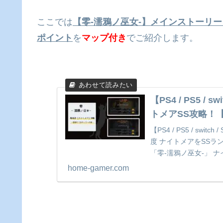
ここでは
【零‐濡鴉ノ巫女‐】メインストーリー
ポイント
を
マップ付き
でご紹介します。
【PS4 / PS5 /
トメアSS攻略！
【PS4 / PS5 / s
度 ナイトメアをSS
「零‐濡鴉ノ巫女‐」 
紹介。
home-gamer.com