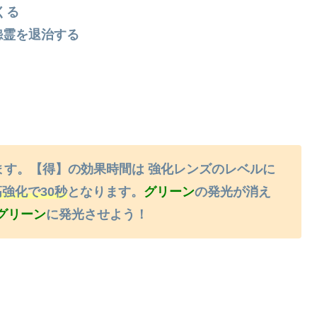
くる
怨霊を退治する
ます。【得】の効果時間は 強化レンズのレベルに
強化で30秒
となります。
グリーン
の発光が消え
グリーン
に発光させよう！