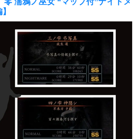
 Steam】零 濡鴉ノ巫女 “マップ付”ナイトメ
編】