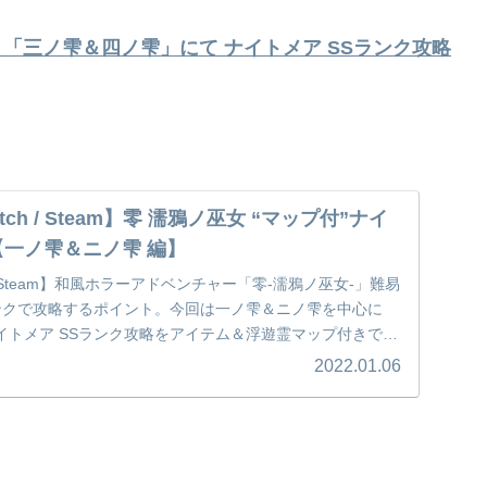
 「三ノ雫＆四ノ雫」にて ナイトメア SSランク攻略
 switch / Steam】零 濡鴉ノ巫女 “マップ付”ナイ
【一ノ雫＆ニノ雫 編】
witch / Steam】和風ホラーアドベンチャー「零‐濡鴉ノ巫女‐」難易
ランクで攻略するポイント。今回は一ノ雫＆ニノ雫を中心に
ナイトメア SSランク攻略をアイテム＆浮遊霊マップ付きでご
2022.01.06