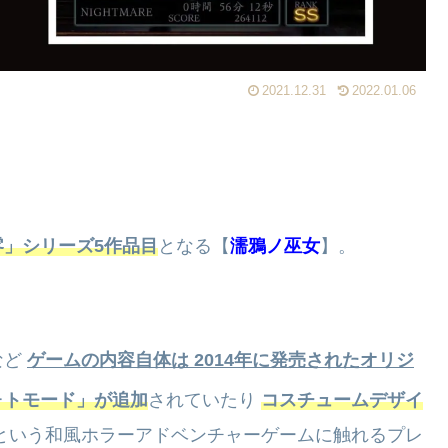
2021.12.31
2022.01.06
零」シリーズ5作品目
となる【
濡鴉ノ巫女
】。
など
ゲームの内容自体は 2014年に発売されたオリジ
ォトモード」が追加
されていたり
コスチュームデザイ
という和風ホラーアドベンチャーゲームに触れるプレ