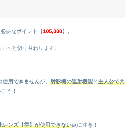
に必要なポイント【
105,000
】。
蓮」へと切り替わります。
は使用できません
が、
射影機の連射機能
と
主人公で共
いこう！
化レンズ【得】が使用できない
点に注意！