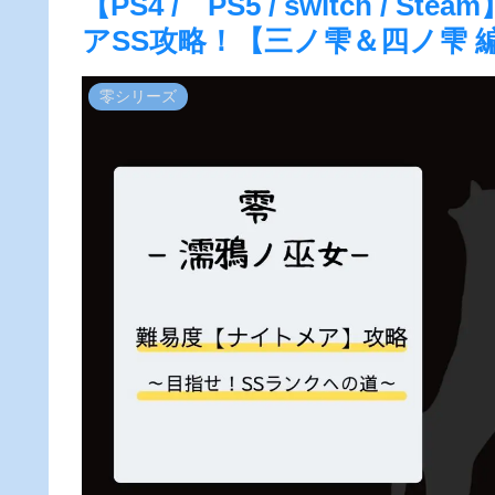
【PS4 / PS5 / switch /
アSS攻略！【三ノ雫＆四ノ雫 
零シリーズ