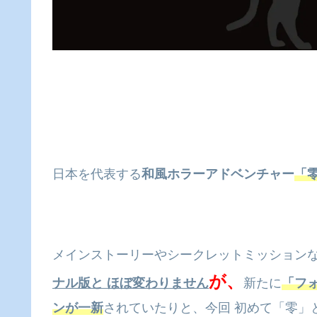
日本を代表する
和風ホラーアドベンチャー
「
メインストーリーやシークレットミッション
が、
ナル版と ほぼ変わりません
新たに
「フ
ンが一新
されていたりと、今回 初めて「零」