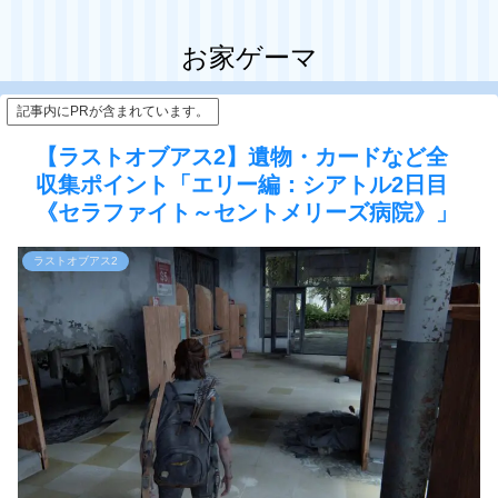
お家ゲーマ
記事内にPRが含まれています。
【ラストオブアス2】遺物・カードなど全
収集ポイント「エリー編：シアトル2日目
《セラファイト～セントメリーズ病院》」
ラストオブアス2