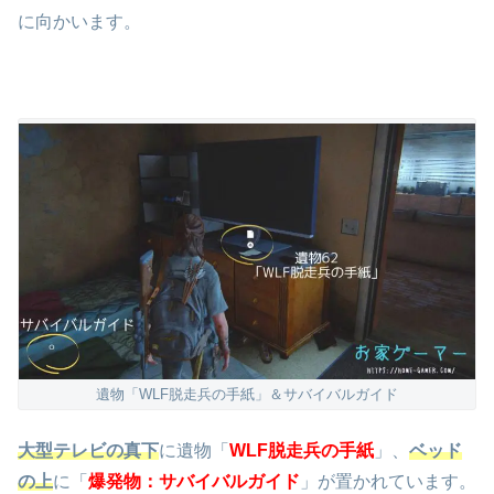
に向かいます。
遺物「WLF脱走兵の手紙」＆サバイバルガイド
大型テレビの真下
に遺物「
WLF脱走兵の手紙
」、
ベッド
の上
に「
爆発物：サバイバルガイド
」が置かれています。