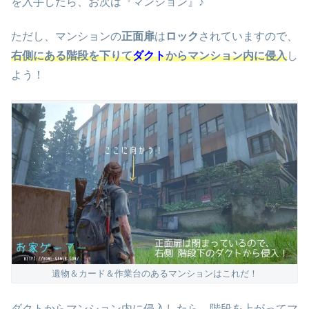
を入手したら、お次は『マンション』♪
ただし、マンションの
正面扉
は
ロック
されていますので、
右側にある階段を下りて
ダクト
からマンション内に侵入
し
よう！
遺物＆カード＆作業台のあるマンションはこれだ！
ダクトからマンション内に侵入したら、階段を上がってマ