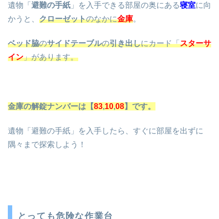
遺物「
避難の手紙
」を入手できる部屋の奥にある
寝室
に向
かうと、
クローゼット
のなかに
金庫
。
ベッド脇
の
サイドテーブル
の
引き出し
にカード「
スターサ
イン
」があります。
金庫の解錠ナンバーは【
83
,
10
,
08
】です。
遺物「避難の手紙」を入手したら、すぐに部屋を出ずに
隅々まで探索しよう！
とっても危険な作業台