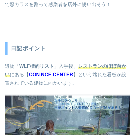
で窓ガラスを割って感染者を店外に誘い出そう！
日記ポイント
遺物「
WLF標的リスト
」入手後、
レストランのほぼ向か
い
にある【
CON NCE CENTER
】という壊れた看板が設
置されている建物に向かいます。