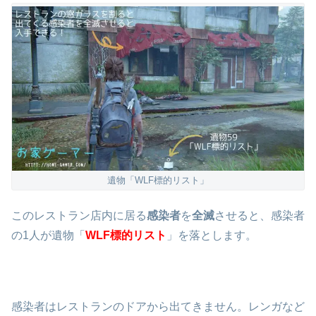
遺物「WLF標的リスト」
このレストラン店内に居る
感染者
を
全滅
させると、感染者
の1人が遺物「
WLF標的リスト
」を落とします。
感染者はレストランのドアから出てきません。レンガなど