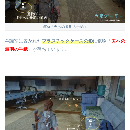
遺物「夫への最期の手紙」
会議室に置かれた
プラスチックケースの影
に遺物「
夫への
最期の手紙
」が落ちています。